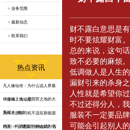
> 业务范围
> 最新动态
财不露白意思是有
> 联系我们
时不要炫耀财富。
总的来说，这句话
致不必要的麻烦。
热点资讯
低调做人是人生的
漏财引来的杀身之
凡人修仙传：为什么说人界最
人性就是希望你过
强修仙之地，是阴冥之地的大
一日禅：大福报
不过还得分人，我
晋呢？_修士
服装不一定要品牌
为何有些老司机不适应新能源
可能会引起别人的
汽车，可调悬架为何会成为电
明抢! 中企遭英方强制接管, 百