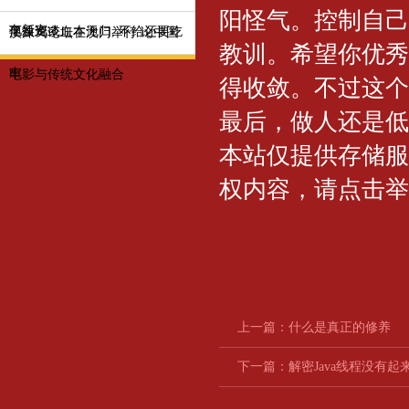
阳怪气。控制自己
车新宠？
亿投资或血本无归, 不给还要吃
澳涞坞论坛在澳门举行 论中国
教训。希望你优秀
牢
电影与传统文化融合
得收敛。不过这个
最后，做人还是低
本站仅提供存储服
权内容，请点击举
上一篇：
什么是真正的修养
下一篇：
解密Java线程没有起