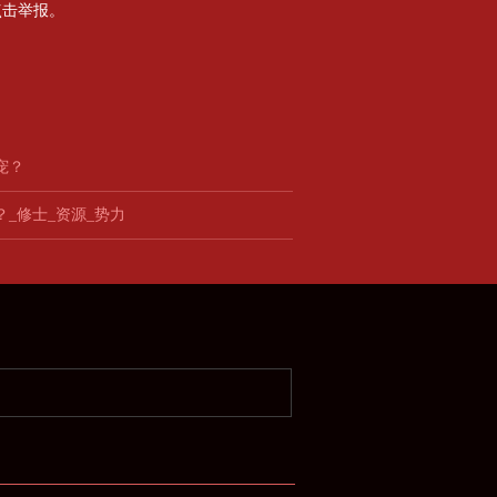
点击举报。
宠？
_修士_资源_势力