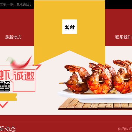
课...
8月26日足球赛事扫盘, 哈马比主场不败, 尤文捍卫客场!...
足彩131期 足球赛事
最新动态
联系我们
新动态
你的位置