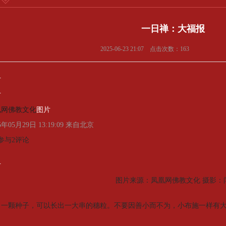
一日禅：大福报
2025-06-23 21:07 点击次数：163
片
片
凰网佛教文化
图片
5年05月29日 13:19:09 来自北京
参与2评论
片
图片来源：凤凰网佛教文化 摄影：
一颗种子，可以长出一大串的穗粒。不要因善小而不为，小布施一样有