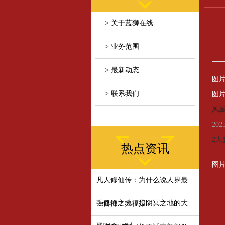
> 关于蓝狮在线
> 业务范围
> 最新动态
图
> 联系我们
图
凤
202
2人
热点资讯
图
凡人修仙传：为什么说人界最
强修仙之地，是阴冥之地的大
一日禅：大福报