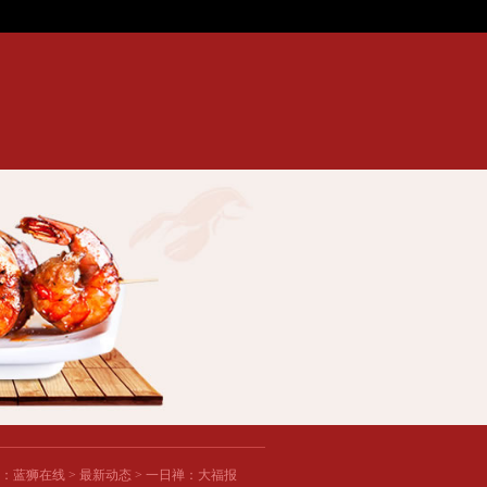
精彩分析: 毕尔巴鄂VS巴伦西亚, 费城联合VS哥伦布机员...
大唐最美的1600个字，目前
：
蓝狮在线
>
最新动态
> 一日禅：大福报