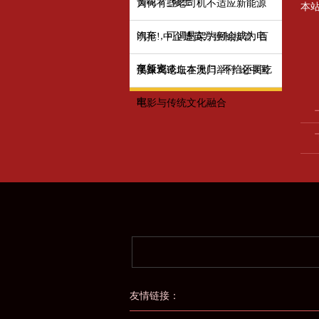
晋呢？_修士
为何有些老司机不适应新能源
本
汽车，可调悬架为何会成为电
明抢! 中企遭英方强制接管, 百
车新宠？
亿投资或血本无归, 不给还要吃
澳涞坞论坛在澳门举行 论中国
牢
电影与传统文化融合
友情链接：